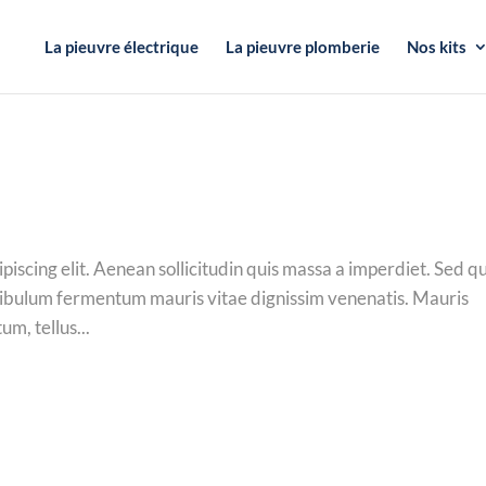
La pieuvre électrique
La pieuvre plomberie
Nos kits
iscing elit. Aenean sollicitudin quis massa a imperdiet. Sed qu
estibulum fermentum mauris vitae dignissim venenatis. Mauris
m, tellus...