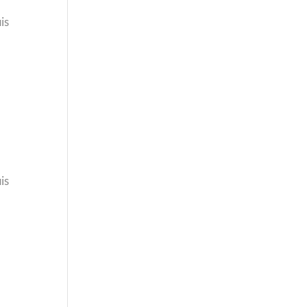
is
is