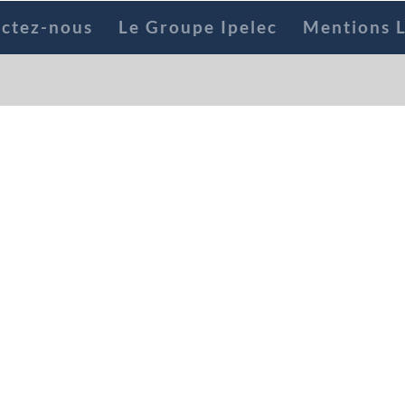
ctez-nous
Le Groupe Ipelec
Mentions L