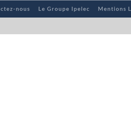
ctez-nous
Le Groupe Ipelec
Mentions L