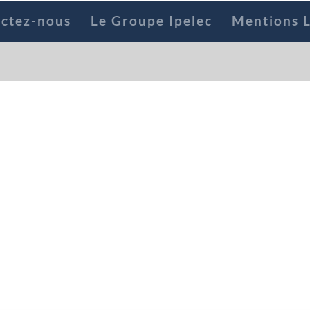
ctez-nous
Le Groupe Ipelec
Mentions L