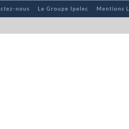
ctez-nous
Le Groupe Ipelec
Mentions L